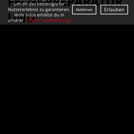
FELGENREPARATUR
um dir das bestmögliche
Erlauben
Nutzererlebnis zu garantieren.
Ablehnen
UND
Mehr Infos erhältst du in
unserer
Datenschutzerklärung
.
AUTOAUFBEREITUNG
Wir bieten Ihnen in unserem
Karosserie- und Lackierzentrum in
Würzburg die gesamte
Servicepalette rund um Ihr
Fahrzeug. Dies beinhaltet in erster
Linie Autoreparaturen aller Art,
Unfallinstandsetzung inkl.