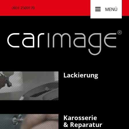
≡
0931 2509170
MENÜ
Lackie­rung
Karosserie
& Re­paratur