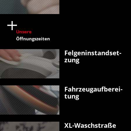
Unsere
Öffnungszeiten
Felgen­­in­stand­set­
zung
Fahr­zeug­auf­be­rei­
tung
XL-Wasch­straße